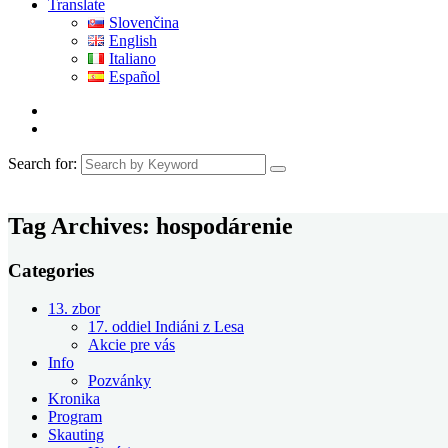
Translate
Slovenčina
English
Italiano
Español
Search for:
Tag Archives:
hospodárenie
Categories
13. zbor
17. oddiel Indiáni z Lesa
Akcie pre vás
Info
Pozvánky
Kronika
Program
Skauting