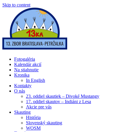
Skip to content
Fotogaléria
Kalendár akcií
Na stiahnutie
Kronika
In English
Kontakty
O nás
23. oddiel skautiek – Divoké Mustangy
17. oddiel skautov – Indiáni z Lesa
Akcie pre vás
Skauting
História
Slovenský skauting
WOSM