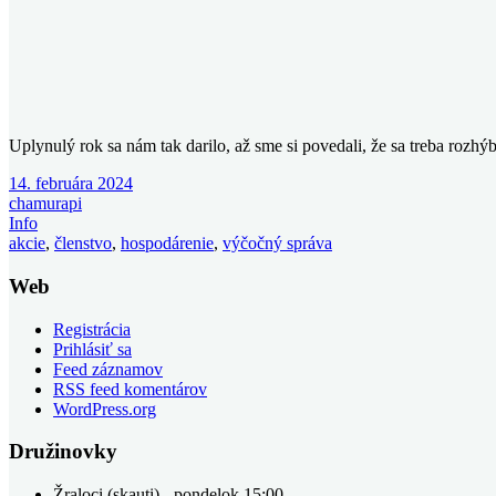
Uplynulý rok sa nám tak darilo, až sme si povedali, že sa treba rozh
14. februára 2024
chamurapi
Info
akcie
,
členstvo
,
hospodárenie
,
výčočný správa
Web
Registrácia
Prihlásiť sa
Feed záznamov
RSS feed komentárov
WordPress.org
Družinovky
Žraloci (skauti) - pondelok 15:00