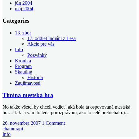
jún 2004
máj 2004
Categories
13. zbor
17. oddiel Indiáni z Lesa
Akcie pre vás
Info
Pozvánky
Kronika
Program
Skauting
História
Zaujímavosti
Timina mestská hra
No takže všetci by chceli vedieť, aká bola tá ospevovaná mestská
hra…Tak ja vám to teda porozprávam, ako to celé prebiehalo:)…
26. novembra 2007
1 Comment
chamurapi
Info