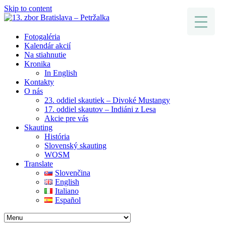
Skip to content
Fotogaléria
Kalendár akcií
Na stiahnutie
Kronika
In English
Kontakty
O nás
23. oddiel skautiek – Divoké Mustangy
17. oddiel skautov – Indiáni z Lesa
Akcie pre vás
Skauting
História
Slovenský skauting
WOSM
Translate
Slovenčina
English
Italiano
Español