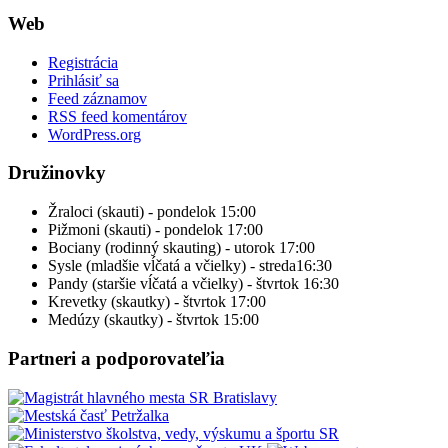
Web
Registrácia
Prihlásiť sa
Feed záznamov
RSS feed komentárov
WordPress.org
Družinovky
Žraloci (skauti) - pondelok 15:00
Pižmoni (skauti) - pondelok 17:00
Bociany (rodinný skauting) - utorok 17:00
Sysle (mladšie vĺčatá a včielky) - streda16:30
Pandy (staršie vĺčatá a včielky) - štvrtok 16:30
Krevetky (skautky) - štvrtok 17:00
Medúzy (skautky) - štvrtok 15:00
Partneri a podporovateľia