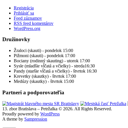
Registrácia
Prihlásiť sa
Feed záznamov
RSS feed komentárov
WordPress.org
Družinovky
Žraloci (skauti) - pondelok 15:00
Pižmoni (skauti) - pondelok 17:00
Bociany (rodinný skauting) - utorok 17:00
Sysle (mladšie vĺčatá a včielky) - streda16:30
Pandy (staršie vĺčatá a včielky) - štvrtok 16:30
Krevetky (skautky) - štvrtok 17:00
Medúzy (skautky) - štvrtok 15:00
Partneri a podporovateľia
13. zbor Bratislava – Petržalka © 2026. All Rights Reserved.
Proudly powered by
WordPress
A theme by
Sampression