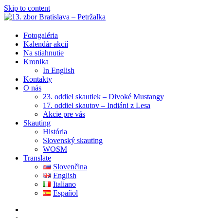
Skip to content
Fotogaléria
Kalendár akcií
Na stiahnutie
Kronika
In English
Kontakty
O nás
23. oddiel skautiek – Divoké Mustangy
17. oddiel skautov – Indiáni z Lesa
Akcie pre vás
Skauting
História
Slovenský skauting
WOSM
Translate
Slovenčina
English
Italiano
Español