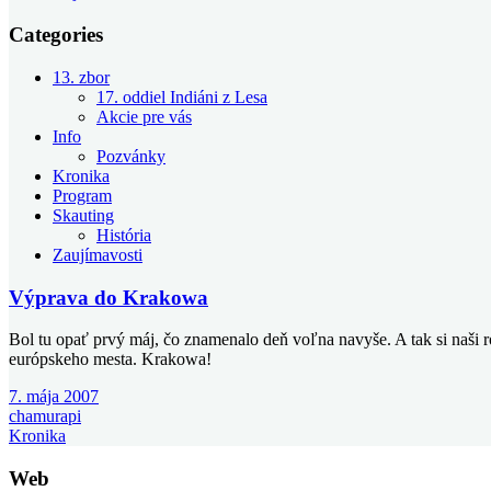
Categories
13. zbor
17. oddiel Indiáni z Lesa
Akcie pre vás
Info
Pozvánky
Kronika
Program
Skauting
História
Zaujímavosti
Výprava do Krakowa
Bol tu opať prvý máj, čo znamenalo deň voľna navyše. A tak si naši r
európskeho mesta. Krakowa!
7. mája 2007
chamurapi
Kronika
Web