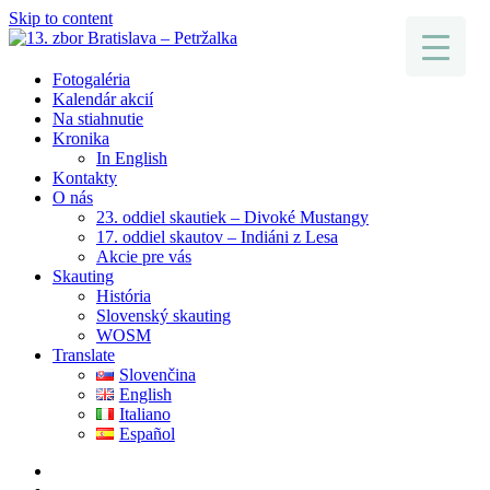
Skip to content
Fotogaléria
Kalendár akcií
Na stiahnutie
Kronika
In English
Kontakty
O nás
23. oddiel skautiek – Divoké Mustangy
17. oddiel skautov – Indiáni z Lesa
Akcie pre vás
Skauting
História
Slovenský skauting
WOSM
Translate
Slovenčina
English
Italiano
Español