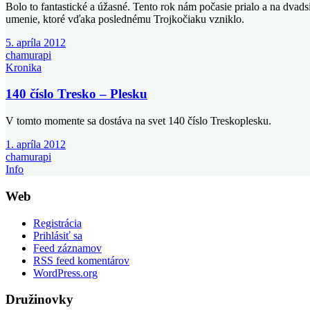
Bolo to fantastické a úžasné. Tento rok nám počasie prialo a na dvads
umenie, ktoré vďaka poslednému Trojkočiaku vzniklo.
5. apríla 2012
chamurapi
Kronika
140 číslo Tresko – Plesku
V tomto momente sa dostáva na svet 140 číslo Treskoplesku.
1. apríla 2012
chamurapi
Info
Web
Registrácia
Prihlásiť sa
Feed záznamov
RSS feed komentárov
WordPress.org
Družinovky