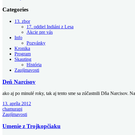
Categories
13. zbor
17. oddiel Indiáni z Lesa
Akcie pre vás
Info
Pozvánky
Kronika
Program
Skauting
História
Zaujímavosti
Deň Narcisov
ako aj po minulé roky, tak aj tento sme sa zúčastnili Dňa Narcisov
13. apríla 2012
chamurapi
Zaujímavosti
Umenie z Trojkopčiaku