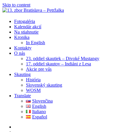
Skip to content
Fotogaléria
Kalendár akcií
Na stiahnutie
Kronika
In English
Kontakty
O nás
23. oddiel skautiek – Divoké Mustangy
17. oddiel skautov – Indiáni z Lesa
Akcie pre vás
Skauting
História
Slovenský skauting
WOSM
Translate
Slovenčina
English
Italiano
Español