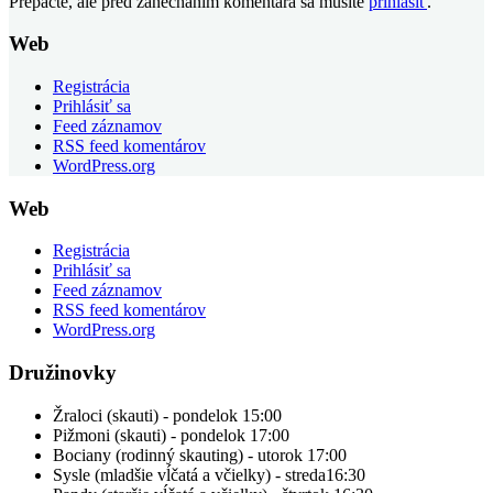
Prepáčte, ale pred zanechaním komentára sa musíte
prihlásiť
.
Web
Registrácia
Prihlásiť sa
Feed záznamov
RSS feed komentárov
WordPress.org
Web
Registrácia
Prihlásiť sa
Feed záznamov
RSS feed komentárov
WordPress.org
Družinovky
Žraloci (skauti) - pondelok 15:00
Pižmoni (skauti) - pondelok 17:00
Bociany (rodinný skauting) - utorok 17:00
Sysle (mladšie vĺčatá a včielky) - streda16:30