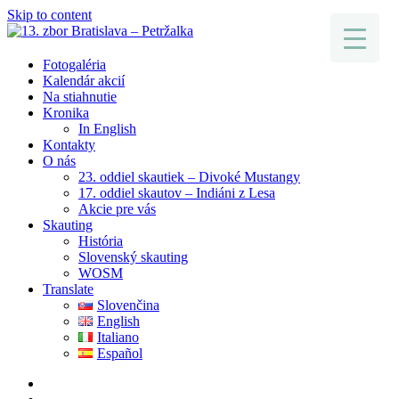
Skip to content
Fotogaléria
Kalendár akcií
Na stiahnutie
Kronika
In English
Kontakty
O nás
23. oddiel skautiek – Divoké Mustangy
17. oddiel skautov – Indiáni z Lesa
Akcie pre vás
Skauting
História
Slovenský skauting
WOSM
Translate
Slovenčina
English
Italiano
Español