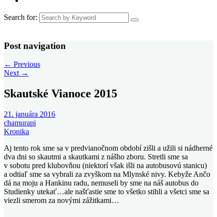
Search for:
Post navigation
←
Previous
Next
→
Skautské Vianoce 2015
21. januára 2016
chamurapi
Kronika
Aj tento rok sme sa v predvianočnom období zišli a užili si nádherné
dva dni so skautmi a skautkami z nášho zboru. Stretli sme sa
v sobotu pred klubovňou (niektorí však išli na autobusovú stanicu)
a odtiaľ sme sa vybrali za zvyškom na Mlynské nivy. Kebyže Ančo
dá na moju a Hankinu radu, nemuseli by sme na náš autobus do
Studienky utekať…ale našťastie sme to všetko stihli a všetci sme sa
viezli smerom za novými zážitkami…