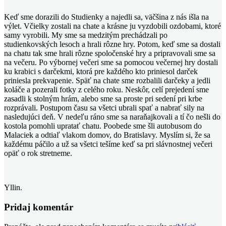
Keď sme dorazili do Studienky a najedli sa, väčšina z nás išla na
výlet. Včielky zostali na chate a krásne ju vyzdobili ozdobami, ktoré
samy vyrobili. My sme sa medzitým prechádzali po
studienkovských lesoch a hrali rôzne hry. Potom, keď sme sa dostali
na chatu tak sme hrali rôzne spoločenské hry a pripravovali sme sa
na večeru. Po výbornej večeri sme sa pomocou večernej hry dostali
ku krabici s darčekmi, ktorá pre každého kto priniesol darček
priniesla prekvapenie. Späť na chate sme rozbalili darčeky a jedli
koláče a pozerali fotky z celého roku. Neskôr, celí prejedení sme
zasadli k stolným hrám, alebo sme sa proste pri sedení pri krbe
rozprávali. Postupom času sa všetci ubrali spať a nabrať sily na
nasledujúci deň. V nedeľu ráno sme sa naraňajkovali a tí čo nešli do
kostola pomohli upratať chatu. Poobede sme šli autobusom do
Malaciek a odtiaľ vlakom domov, do Bratislavy. Myslím si, že sa
každému páčilo a už sa všetci tešíme keď sa pri slávnostnej večeri
opäť o rok stretneme.
Yllin.
Pridaj komentár