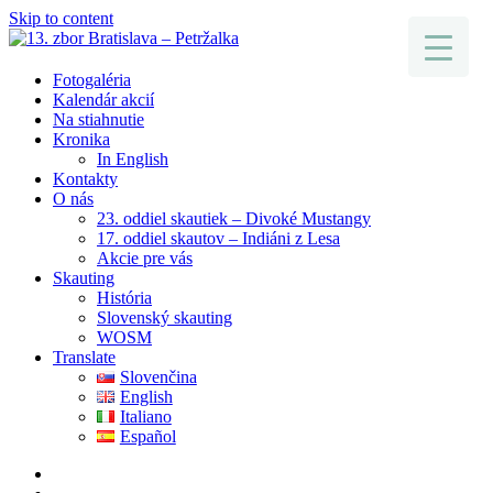
Skip to content
Fotogaléria
Kalendár akcií
Na stiahnutie
Kronika
In English
Kontakty
O nás
23. oddiel skautiek – Divoké Mustangy
17. oddiel skautov – Indiáni z Lesa
Akcie pre vás
Skauting
História
Slovenský skauting
WOSM
Translate
Slovenčina
English
Italiano
Español