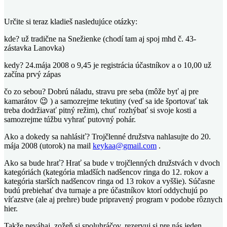
Určite si teraz kladieš nasledujúce otázky:
kde? už tradične na Snežienke (chodí tam aj spoj mhd č. 43-
zástavka Lanovka)
kedy? 24.mája 2008 o 9,45 je registrácia účastníkov a o 10,00 už
začína prvý zápas
čo zo sebou? Dobrú náladu, stravu pre seba (môže byť aj pre
kamarátov 😉 ) a samozrejme tekutiny (veď sa ide športovať tak
treba dodržiavať pitný režim), chuť rozhýbať si svoje kosti a
samozrejme túžbu vyhrať putovný pohár.
Ako a dokedy sa nahlásiť? Trojčlenné družstva nahlasujte do 20.
mája 2008 (utorok) na mail
keykaa@gmail.com
.
Ako sa bude hrať? Hrať sa bude v trojčlenných družstvách v dvoch
kategóriách (kategória mladších nadšencov ringa do 12. rokov a
kategória starších nadšencov ringa od 13 rokov a vyššie). Súčasne
budú prebiehať dva turnaje a pre účastníkov ktorí oddychujú po
víťazstve (ale aj prehre) bude pripravený program v podobe rôznych
hier.
Takže neváhaj, zožeň si spoluhráčov, rezervuj si pre nás jeden