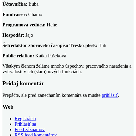
Účtovníčka:
Ľuba
Fundraiser:
Chamo
Programová vedúca:
Hehe
Hospodár:
Jajo
Šéfredaktor zborového časopisu Tresko-plesk:
Tuti
Public relation:
Katka Pašeková
Všetkým členom želáme mnoho úspechov, pracovného nasadenia a
vytrvalosti v ich (staro)nových funkciách.
Pridaj komentár
Prepáčte, ale pred zanechaním komentára sa musíte
prihlásiť
.
Web
Registrácia
Prihlásiť sa
Feed záznamov
RSS feed komentárov