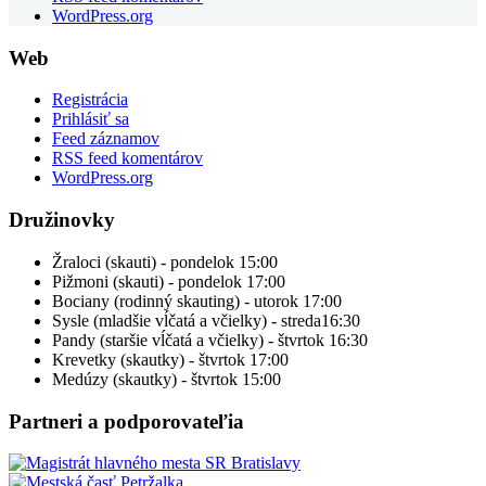
WordPress.org
Web
Registrácia
Prihlásiť sa
Feed záznamov
RSS feed komentárov
WordPress.org
Družinovky
Žraloci (skauti) - pondelok 15:00
Pižmoni (skauti) - pondelok 17:00
Bociany (rodinný skauting) - utorok 17:00
Sysle (mladšie vĺčatá a včielky) - streda16:30
Pandy (staršie vĺčatá a včielky) - štvrtok 16:30
Krevetky (skautky) - štvrtok 17:00
Medúzy (skautky) - štvrtok 15:00
Partneri a podporovateľia