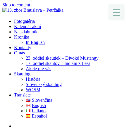
Skip to content
Fotogaléria
Kalendár akcií
Na stiahnutie
Kronika
In English
Kontakty
O nás
23. oddiel skautiek – Divoké Mustangy
17. oddiel skautov – Indiáni z Lesa
Akcie pre vás
Skauting
História
Slovenský skauting
WOSM
Translate
Slovenčina
English
Italiano
Español