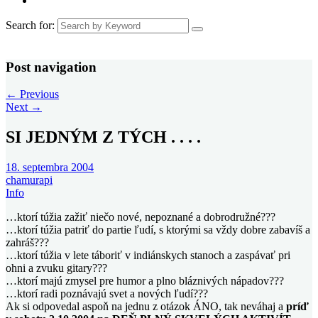
Search for:
Post navigation
←
Previous
Next
→
SI JEDNÝM Z TÝCH . . . .
18. septembra 2004
chamurapi
Info
…ktorí túžia zažiť niečo nové, nepoznané a dobrodružné???
…ktorí túžia patriť do partie ľudí, s ktorými sa vždy dobre zabavíš a
zahráš???
…ktorí túžia v lete táboriť v indiánskych stanoch a zaspávať pri
ohni a zvuku gitary???
…ktorí majú zmysel pre humor a plno bláznivých nápadov???
…ktorí radi poznávajú svet a nových ľudí???
Ak si odpovedal aspoň na jednu z otázok ÁNO, tak neváhaj a
príď