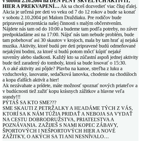
v sobotu 2.10.2004 na DEŇ PLNÝ SKVELÝCH AKTIVÍT,
HIER A PREKVAPENÍ…
Ak sa chceš dozvedieť viac čítaj ďalej.
Akcia je určená pre deti vo veku od 7 do 12 rokov a bude sa konať
v sobotu 2.10.2004 pri Malom Draždiaku. Pre rodičov bude
pripravená prezentácia našej činnosti s malým občerstvením.
Nájdete nás tam od do 10:00 a budeme tam podľa potreby, no záver
predpokladáme asi na 17:00. Nájsť nás tam nebude problém, bude
tam pobehovať asi 30 skautov v krojoch, mala by tam hrať aj nejaká
muzika. Aktivity, ktoré budú pre deti pripravené budú odmeňované
nejakými bodmi, za ktoré si budú potom môcť kúpiť nejaké
suveníry alebo sladkosti. Každý kto sa zúčastní aspoň jednej aktivity
bude tiež zaradený do tomboly, ktorá sa bude losovať o 15:30.
A o aké aktivity asi pôjde? Plavba na kanoe, streľba z luku a
vzduchovky, lasovanie, sedačková lanovka, chodenie na chodúloch
a kopa ďalších aktivít a hier!
Ak nezávahate a prídete, máte možnosť spoznať nových priateľov a
v budúcnosti tiež zažiť kopu krásnych zážitkov a hlavne veľa
srandy!!!
PÝTAŠ SA KTO SME???
SME SKAUTI Z PETRŽALKY A HĽADÁME TÝCH Z VÁS,
KTORÍ SA K NÁM TÚŽIA PRIDAŤ A NEBOJA SA VYDAŤ
NA CESTU DOBRODRUŽSTVA, PRIATEĽSTVA A
POZNÁVANIA. ZAŽIJEŠ S NAMI KOPEC ZÁBAVY,
ŠPORTOVÝCH I NEŠPORTOVÝCH HIER A NOVÉ
ZÁŽITKY, O AKÝCH SA TI ANI NESNÍVALO…