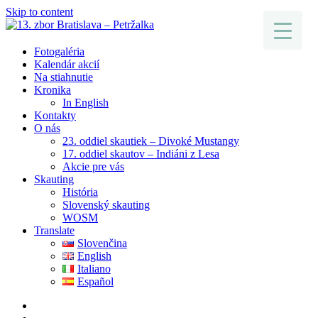
Skip to content
Fotogaléria
Kalendár akcií
Na stiahnutie
Kronika
In English
Kontakty
O nás
23. oddiel skautiek – Divoké Mustangy
17. oddiel skautov – Indiáni z Lesa
Akcie pre vás
Skauting
História
Slovenský skauting
WOSM
Translate
Slovenčina
English
Italiano
Español