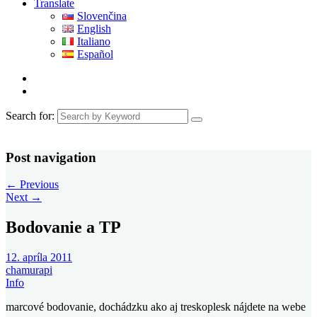
Translate
Slovenčina
English
Italiano
Español
Search for:
Post navigation
←
Previous
Next
→
Bodovanie a TP
12. apríla 2011
chamurapi
Info
marcové bodovanie, dochádzku ako aj treskoplesk nájdete na webe