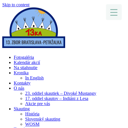
Skip to content
Fotogaléria
Kalendár akcií
Na stiahnutie
Kronika
In English
Kontakty
O nás
23. oddiel skautiek – Divoké Mustangy
17. oddiel skautov – Indiáni z Lesa
Akcie pre vás
Skauting
História
Slovenský skauting
WOSM