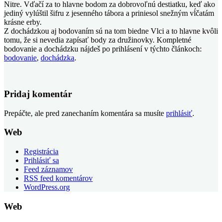
Nitre. Vďačí za to hlavne bodom za dobrovoľnú destiatku, keď ako
jediný vylúštil šifru z jesenného tábora a priniesol snežným vĺčatám
krásne erby.
Z dochádzkou aj bodovaním sú na tom biedne Vlci a to hlavne kvôli
tomu, že si nevedia zapísať body za družinovky. Kompletné
bodovanie a dochádzku nájdeš po prihlásení v týchto článkoch:
bodovanie
,
dochádzka
.
Pridaj komentár
Prepáčte, ale pred zanechaním komentára sa musíte
prihlásiť
.
Web
Registrácia
Prihlásiť sa
Feed záznamov
RSS feed komentárov
WordPress.org
Web