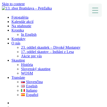
Skip to content
Fotogaléria
Kalendár akcií
Na stiahnutie
Kronika
In English
Kontakty
O nás
23. oddiel skautiek – Divoké Mustangy
17. oddiel skautov – Indiáni z Lesa
Akcie pre vás
Skauting
História
Slovenský skauting
WOSM
Translate
Slovenčina
English
Italiano
Español