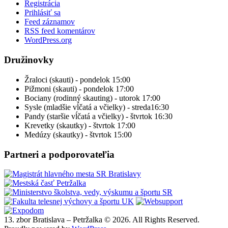
Registrácia
Prihlásiť sa
Feed záznamov
RSS feed komentárov
WordPress.org
Družinovky
Žraloci (skauti) - pondelok 15:00
Pižmoni (skauti) - pondelok 17:00
Bociany (rodinný skauting) - utorok 17:00
Sysle (mladšie vĺčatá a včielky) - streda16:30
Pandy (staršie vĺčatá a včielky) - štvrtok 16:30
Krevetky (skautky) - štvrtok 17:00
Medúzy (skautky) - štvrtok 15:00
Partneri a podporovateľia
13. zbor Bratislava – Petržalka © 2026. All Rights Reserved.