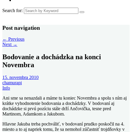
Search for:
Post navigation
←
Previous
Next
→
Bodovanie a dochádzka na konci
Novembra
15. novembra 2010
chamurapi
Info
Ani sme sa nenazdali a máme tu koniec Novembra a spolu s ním aj
krátke vyhodnotenie bodovania a dochádzky. V bodovaní aj
dochádzke si prvú pozíciu stále drží Ančovička, tesne pred
Martinom, Adamkom a Jakubom.
Hlavne Jakuba treba pochváliť, v bodovaní prudko poskočil na 4.
miesto a to aj napriek tomu, že sa nemohol zúčastniť trojdňovky v